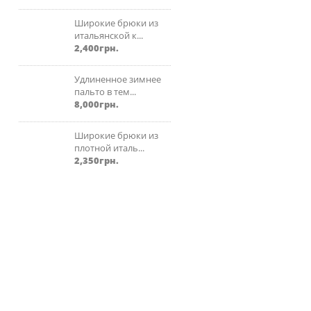
Широкие брюки из
итальянской к...
2,400
грн.
Удлиненное зимнее
пальто в тем...
8,000
грн.
Широкие брюки из
плотной италь...
2,350
грн.