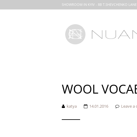
SHOWROOM IN KYIV - 8B T.SHEVCHENKO LANE
WOOL VOCAB
katya
14.01.2016
Leave a