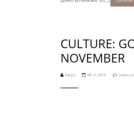
далеко за її межами. За [...]
Continue 
CULTURE: GO
NOVEMBER
katya
06.11.2015
Leave a