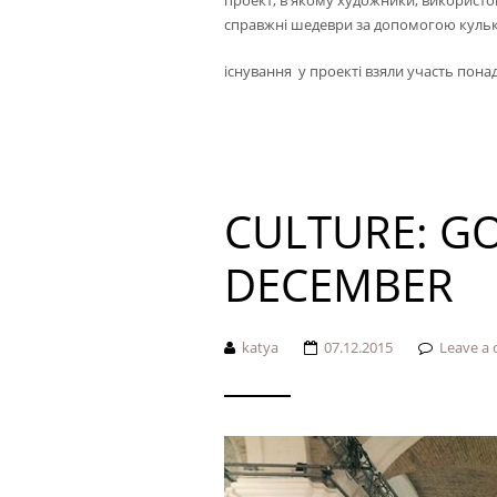
проект, в якому художники, використо
справжні шедеври за допомогою кулько
існування у проекті взяли участь понад 
CULTURE: GO
DECEMBER
katya
07.12.2015
Leave a