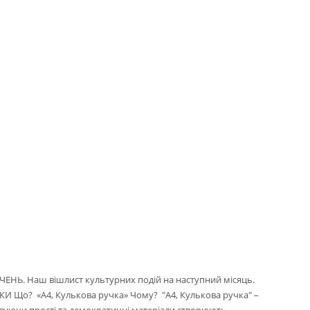
ЕНЬ. Наш вішлист культурних подій на наступний місяць.
И Що? «А4, Кулькова ручка» Чому? "А4, Кулькова ручка" –