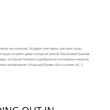
совсем не колючая. Её дарят нам ламы, альпаки, козы,
 которые согреют даже холодной зимой. Она бывает разная,
варь, который поможет разобраться в основных нюансах
х материалов с большой буквы «Ш» и тканях, в [...]