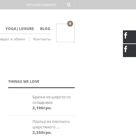
ЛИЧНЫЙ КАБИНЕТ
NAVIGATION
0
YOGA| LEISURE
BLOG
зврат и обмен
Контакты
NAVIGATION
THINGS WE LOVE
Брюки из шерсти со
складками
2,100
грн.
Платье из плотного
шерстяного ...
2,350
грн.