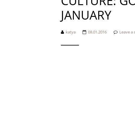
CULTURE: GO
JANUARY
katya
08.01.2016
Leave a