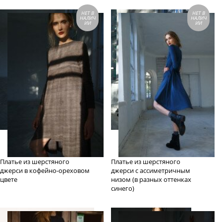
НЕТ В
НЕТ В
НАЛИЧ
НАЛИЧ
ИИ
ИИ
Платье из шерстяного
Платье из шерстяного
джерси в кофейно-ореховом
джерси с ассиметричным
цвете
низом (в разных оттенках
синего)