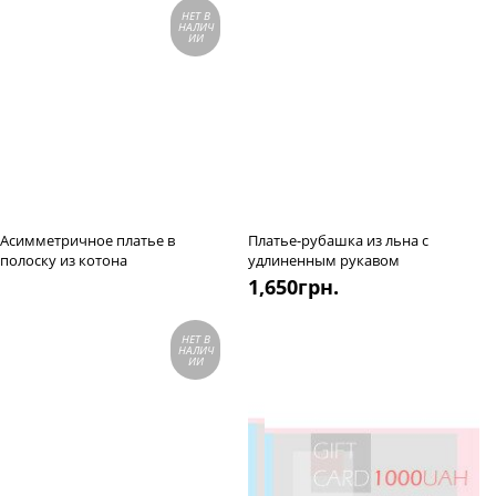
НЕТ В
НАЛИЧ
ИИ
Асимметричное платье в
Платье-рубашка из льна с
полоску из котона
удлиненным рукавом
1,650
грн.
НЕТ В
НАЛИЧ
ИИ