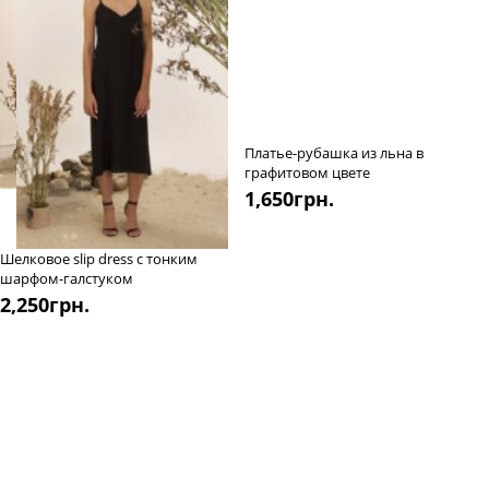
Платье-рубашка из льна в
графитовом цвете
1,650
грн.
Шелковое slip dress с тонким
шарфом-галстуком
2,250
грн.