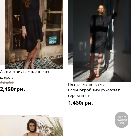
Ассиметричное платье из
шерсти
Платье из шерсти с
5
2,450
из 5
грн.
цельнокройным рукавом в
сером цвете
1,460
грн.
НЕТ В
НАЛИЧ
ИИ