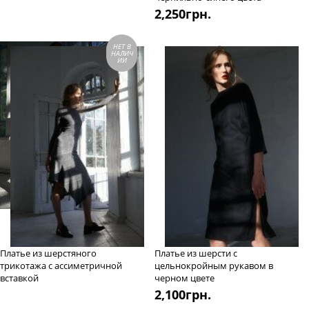
2,250
грн.
НЕТ В
НАЛИЧ
ИИ
Платье из шерстяного
Платье из шерсти с
трикотажа с ассиметричной
цельнокройным рукавом в
вставкой
черном цвете
2,100
грн.