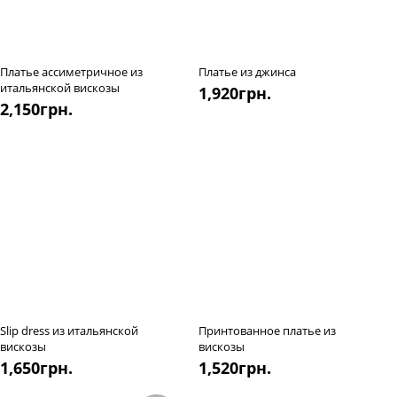
Платье ассиметричное из
Платье из джинса
итальянской вискозы
1,920
грн.
2,150
грн.
Slip dress из итальянской
Принтованное платье из
вискозы
вискозы
1,650
грн.
1,520
грн.