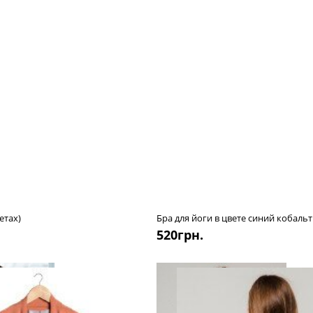
етах)
Бра для йоги в цвете синий кобальт
520
грн.