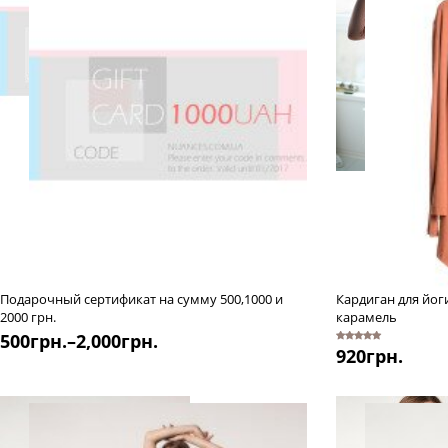
Подарочный сертификат на сумму 500,1000 и
Кардиган для йоги
2000 грн.
карамель
500
грн.
–
2,000
грн.
5
920
из 5
грн.