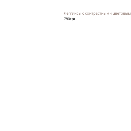
Леггинсы с контрастными цветовым
780
грн.