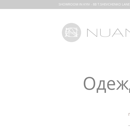
SHOWROOM IN KYIV - 8B T.SHEVCHENKO LANE
Одежд