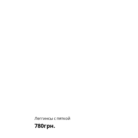
Леггинсы с пяткой
780
грн.