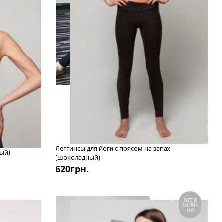
Леггинсы для йоги с поясом на запах
ный)
(шоколадный)
620
грн.
НЕТ В
НАЛИЧ
ИИ