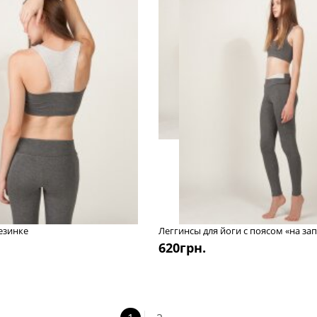
резинке
Леггинсы для йоги с поясом «на за
620
грн.