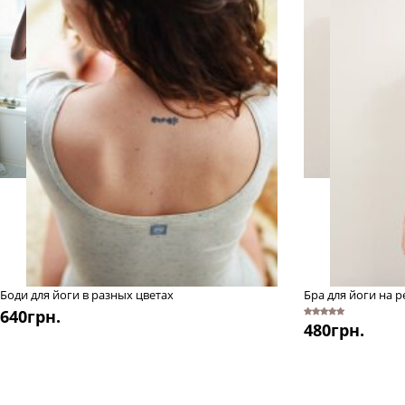
Боди для йоги в разных цветах
Бра для йоги на 
640
грн.
5
480
из 5
грн.