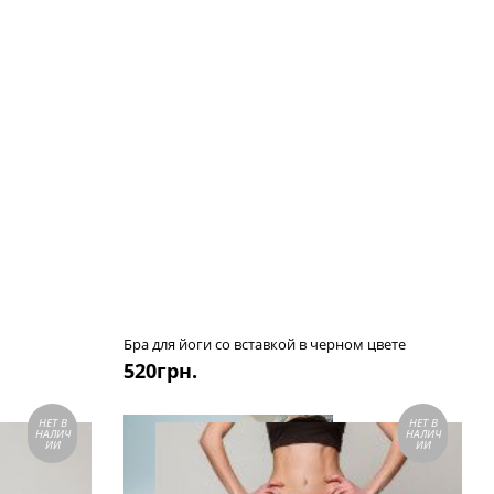
Бра для йоги со вставкой в черном цвете
520
грн.
НЕТ В
НЕТ В
НАЛИЧ
НАЛИЧ
ИИ
ИИ