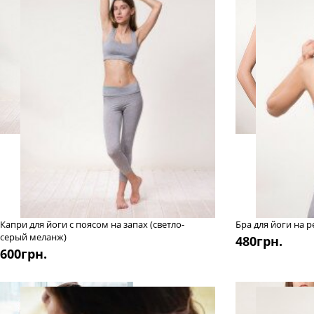
Капри для йоги с поясом на запах (светло-
Бра для йоги на 
серый меланж)
480
грн.
600
грн.