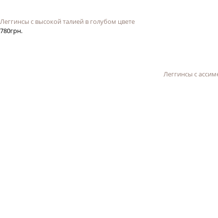
Леггинсы с высокой талией в голубом цвете
780
грн.
Леггинсы с ассим