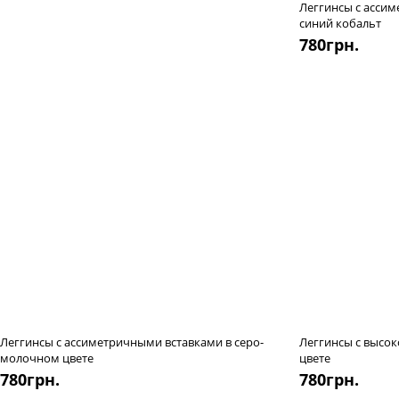
Леггинсы с ассим
синий кобальт
780
грн.
Леггинсы с ассиметричными вставками в серо-
Леггинсы с высок
молочном цвете
цвете
780
грн.
780
грн.