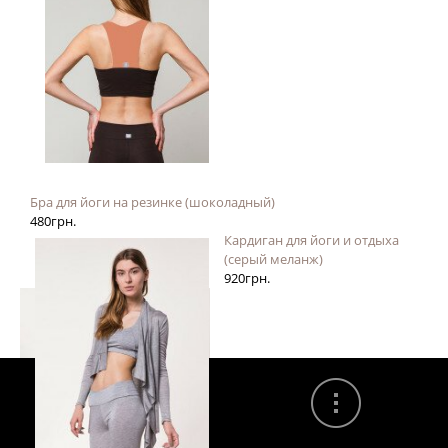
Бра для йоги на резинке (шоколадный)
480
грн.
Кардиган для йоги и отдыха
(серый меланж)
920
грн.