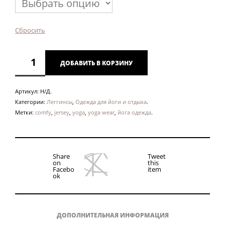
Сбросить
ДОБАВИТЬ В КОРЗИНУ
Артикул:
Н/Д
.
Категории:
Леггинсы
,
Одежда для йоги и отдыха
.
Метки:
comfy
,
jersey
,
yoga
,
yoga wear
,
йога одежда
.
Share
Tweet
P
on
this
I
Facebo
item
N
ok
T
H
I
S
I
ДОПОЛНИТЕЛЬНАЯ ИНФОРМАЦИЯ
T
E