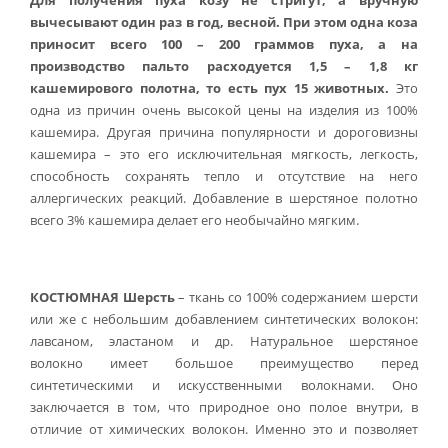
Для получения пуха козу не стригут, а вручную
вычесывают один раз в год, весной. При этом одна коза
приносит всего 100 – 200 граммов пуха, а на
производство пальто расходуется 1,5 – 1,8 кг
кашемирового полотна, то есть пух 15 животных.
Это
одна из причин очень высокой цены на изделия из 100%
кашемира. Другая причина популярности и дороговизны
кашемира – это его исключительная мягкость, легкость,
способность сохранять тепло и отсутствие на него
аллергических реакций. Добавление в шерстяное полотно
всего 3% кашемира делает его необычайно мягким.
КОСТЮМНАЯ Шерсть
– ткань со 100% содержанием шерсти
или же с небольшим добавлением синтетических волокон:
лавсаном, эластаном и др. Натуральное шерстяное
волокно имеет большое преимущество перед
синтетическими и искусственными волокнами. Оно
заключается в том, что природное оно полое внутри, в
отличие от химических волокон. Именно это и позволяет