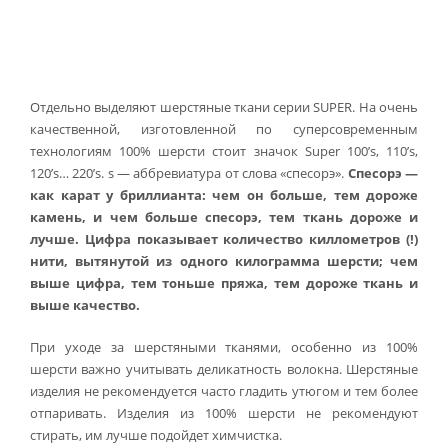
Отдельно выделяют шерстяные ткани серии SUPER. На очень
качественной, изготовленной по суперсовременным
технологиям 100% шерсти стоит значок Super 100’s, 110’s,
120’s… 220’s. s — аббревиатура от слова «спесорэ».
Спесорэ —
как карат у бриллианта: чем он больше, тем дороже
камень, и чем больше спесорэ, тем ткань дороже и
лучше. Цифра показывает количество киллометров (!)
нити, вытянутой из одного килограмма шерсти; чем
выше цифра, тем тоньше пряжа, тем дороже ткань и
выше качество.
При уходе за шерстяными тканями, особенно из 100%
шерсти важно учитывать деликатность волокна. Шерстяные
изделия не рекомендуется часто гладить утюгом и тем более
отпаривать. Изделия из 100% шерсти не рекомендуют
стирать, им лучше подойдет химчистка.