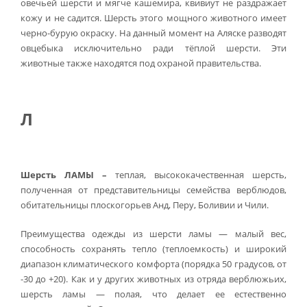
овечьей шерсти и мягче кашемира, квивиут не раздражает
кожу и не садится. Шерсть этого мощного животного имеет
черно-бурую окраску. На данный момент на Аляске разводят
овцебыка исключительно ради тёплой шерсти. Эти
животные также находятся под охраной правительства.
Л
Шерсть ЛАМЫ –
теплая, высококачественная шерсть,
полученная от представительницы семейства верблюдов,
обитательницы плоскогорьев Анд, Перу, Боливии и Чили.
Преимущества одежды из шерсти ламы — малый вес,
способность сохранять тепло (теплоемкость) и широкий
диапазон климатического комфорта (порядка 50 градусов, от
-30 до +20). Как и у других животных из отряда верблюжьих,
шерсть ламы — полая, что делает ее естественно