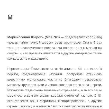
М
Мериносовая Шерсть (MERINO) —
представляет собой вид
чрезвычайно тонкой шерсти овец мериноcов. Она в 5 раз
тоньше человеческого волоса. Эта шерсть очень мягкая на
ощупь, и, как правило, вплетается в другие материалы, такие
как кашемир и даже шелк.
Первые овцы были ввезены в Испанию в XII столетии. В
период средневековья Испания построила отличную
шерстяную монополию, частично благодаря прекрасным
методам кручения нити и использованию этого вида шерсти.
Испанские стада очень тщательно охранялись, а вывоз овцы
мериноса в другую страну карался смертной казнью. С 18-
ого столетия овцы мериносы экспортировались в другие
страны Европы, а в начале 19-ого столетия были ввезены в