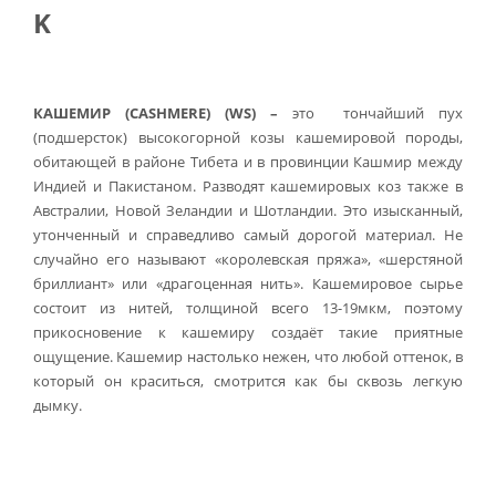
K
КАШЕМИР (
CASHMERE
) (
WS)
–
это тончайший пух
(подшерсток) высокогорной козы кашемировой породы,
обитающей в районе Тибета и в провинции Кашмир между
Индией и Пакистаном. Разводят кашемировых коз также в
Австралии, Новой Зеландии и Шотландии. Это изысканный,
утонченный и справедливо самый дорогой материал. Не
случайно его называют «королевская пряжа», «шерстяной
бриллиант» или «драгоценная нить». Кашемировое сырье
состоит из нитей, толщиной всего 13-19мкм, поэтому
прикосновение к кашемиру создаёт такие приятные
ощущение. Кашемир настолько нежен, что любой оттенок, в
который он краситься, смотрится как бы сквозь легкую
дымку.